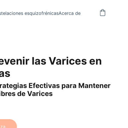
telaciones esquizofrénicas
Acerca de
venir las Varices en
nas
rategias Efectivas para Mantener
ibres de Varices
aza