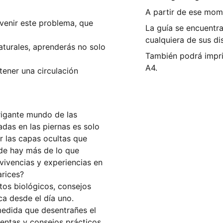
A partir de ese mom
evenir este problema, que
La guía se encuentr
cualquiera de sus di
aturales, aprenderás no solo
También podrá impri
A4.
tener una circulación
trigante mundo de las
adas en las piernas es solo
ar las capas ocultas que
nde hay más de lo que
 vivencias y experiencias en
arices?
ctos biológicos, consejos
ca desde el día uno.
medida que desentrañes el
ientas y consejos prácticos