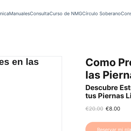
nica
Manuales
Consulta
Curso de NMG
Círculo Soberano
Cons
Como Pre
las Pier
Descubre Est
tus Piernas L
€20.00
€8.00
Reservar mi pl