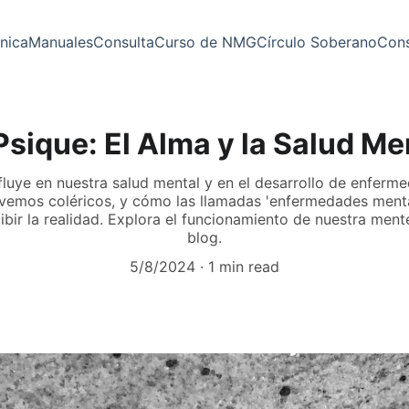
nica
Manuales
Consulta
Curso de NMG
Círculo Soberano
Cons
Psique: El Alma y la Salud Me
luye en nuestra salud mental y en el desarrollo de enferm
vemos coléricos, y cómo las llamadas 'enfermedades menta
ir la realidad. Explora el funcionamiento de nuestra ment
blog.
5/8/2024
1 min read