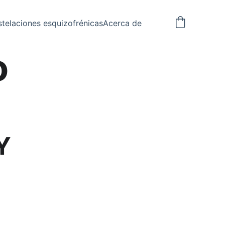
telaciones esquizofrénicas
Acerca de
o
Y 