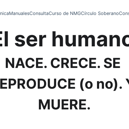
nica
Manuales
Consulta
Curso de NMG
Círculo Soberano
Cons
El ser human
NACE. CRECE. SE 
EPRODUCE (o no). 
MUERE.