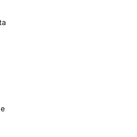
ta 
.
 
e 
 