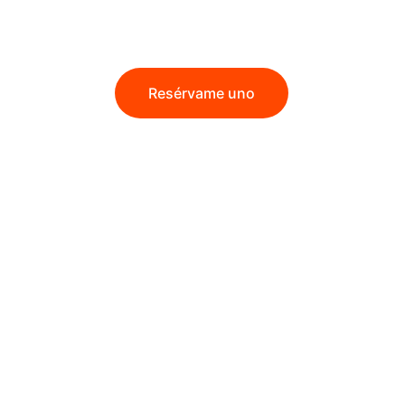
Resérvame uno
★★★★★
ba muchos años con alergia; había épocas en la
 entraba en mi casa sufría una crisis y me ponía 
mos la decisión de irnos, pensando que era po
 de la casa… pero en diciembre de 2021 me h